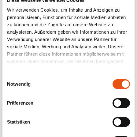
Diese Webseite verwendet Cookies
Kommende Veranstaltungen
Wir verwenden Cookies, um Inhalte und Anzeigen zu
<li>Keine Veranstaltungen an diesem Ort</li>
personalisieren, Funktionen für soziale Medien anbieten
zu können und die Zugriffe auf unsere Website zu
analysieren. Außerdem geben wir Informationen zu Ihrer
Verwendung unserer Website an unsere Partner für
soziale Medien, Werbung und Analysen weiter. Unsere
Partner führen diese Informationen möglicherweise mit
weiteren Daten zusammen, die Sie ihnen bereitgestellt
haben oder die sie im Rahmen Ihrer Nutzung der Dienste
gesammelt haben.
Einwilligungsauswahl
Notwendig
Präferenzen
Statistiken