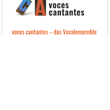
voces cantantes – das Vocalensemble
in Mainz
voces cantantes e.V.
Im Hopfengarten 5
56291 Maisborn
E-Mail:
info@voces-cantantes.de
Impressum
Datenschutzerklärung
Cookieeinstellungen