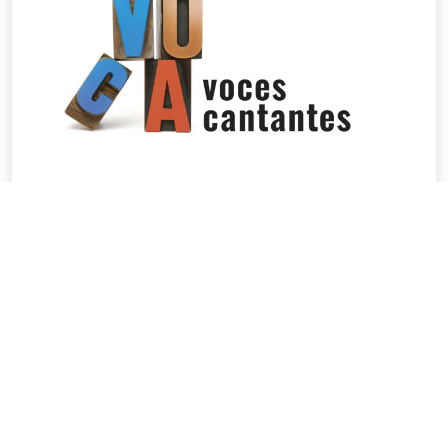
voces cantantes – das Vocalensemble
in Mainz
voces cantantes e.V.
Im Hopfengarten 5
56291 Maisborn
E-Mail:
info@voces-cantantes.de
Impressum
Datenschutzerklärung