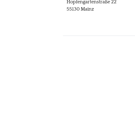
Hopfengartenstraße 22
55130 Mainz
zur Konzert Übersicht