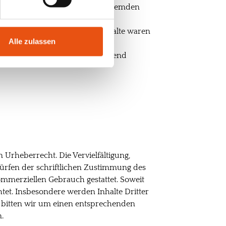
. Deshalb können wir für diese fremden
eter oder Betreiber der Seiten
e überprüft. Rechtswidrige Inhalte waren
Alle zulassen
iten ist jedoch ohne konkrete
rden wir derartige Links umgehend
 Urheberrecht. Die Vervielfältigung,
ürfen der schriftlichen Zustimmung des
kommerziellen Gebrauch gestattet. Soweit
htet. Insbesondere werden Inhalte Dritter
, bitten wir um einen entsprechenden
n.