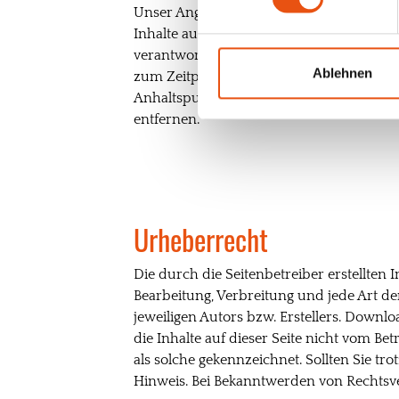
Unser Angebot enthält Links zu externen 
Inhalte auch keine Gewähr übernehmen. Für
verantwortlich. Die verlinkten Seiten w
Ablehnen
zum Zeitpunkt der Verlinkung nicht erken
Anhaltspunkte einer Rechtsverletzung n
entfernen.
Urheberrecht
Die durch die Seitenbetreiber erstellten
Bearbeitung, Verbreitung und jede Art 
jeweiligen Autors bzw. Erstellers. Downlo
die Inhalte auf dieser Seite nicht vom Be
als solche gekennzeichnet. Sollten Sie 
Hinweis. Bei Bekanntwerden von Rechtsv