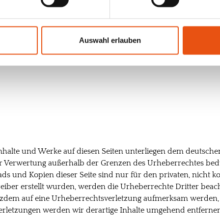
Websites Dritter, auf deren Inhalte wir keinen Einfluss haben
 die Inhalte der verlinkten Seiten ist stets der jeweilige Anbi
urden zum Zeitpunkt der Verlinkung auf mögliche Rechtsverstöß
Auswahl erlauben
nbar. Eine permanente inhaltliche Kontrolle der verlinkten Se
icht zumutbar. Bei Bekanntwerden von Rechtsverletzungen we
 Inhalte und Werke auf diesen Seiten unterliegen dem deutschen
der Verwertung außerhalb der Grenzen des Urheberrechtes bed
ads und Kopien dieser Seite sind nur für den privaten, nicht 
treiber erstellt wurden, werden die Urheberrechte Dritter beac
trotzdem auf eine Urheberrechtsverletzung aufmerksam werden
erletzungen werden wir derartige Inhalte umgehend entferne