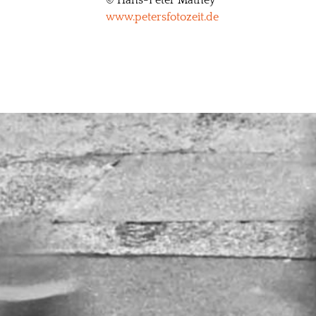
© Hans-Peter Mathey
www.petersfotozeit.de