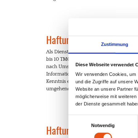
Haftung für Inhalte
Zustimmung
Als Diensteanbieter sind wir gemäß § 7 A
bis 10 TMG sind wir als Diensteanbieter 
Diese Webseite verwendet 
nach Umständen zu forschen, die auf ein
Informationen nach den allgemeinen Gese
Wir verwenden Cookies, um I
Kenntnis einer konkreten Rechtsverletz
und die Zugriffe auf unsere 
umgehend entfernen.
Website an unsere Partner fü
möglicherweise mit weiteren
der Dienste gesammelt habe
Einwilligungsauswahl
Notwendig
Haftung für Links