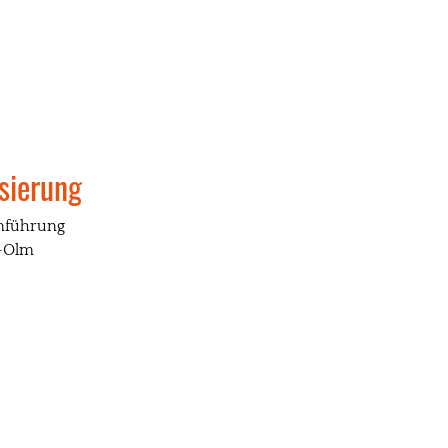
sierung
enführung
-Olm