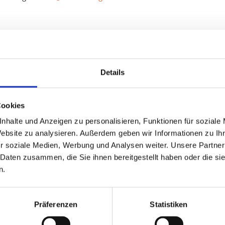
Details
bs.1 TMG für eigene Inhalte auf diesen Seiten nach den allgeme
jedoch nicht verpflichtet, übermittelte oder gespeicherte fr
Cookies
e rechtswidrige Tätigkeit hinweisen. Verpflichtungen zur En
tzen bleiben hiervon unberührt. Eine diesbezügliche Haftung 
nhalte und Anzeigen zu personalisieren, Funktionen für soziale
ung möglich. Bei Bekanntwerden von entsprechenden Rechtsver
Website zu analysieren. Außerdem geben wir Informationen zu I
r soziale Medien, Werbung und Analysen weiter. Unsere Partner
 Daten zusammen, die Sie ihnen bereitgestellt haben oder die s
n.
Präferenzen
Statistiken