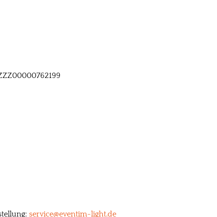
86ZZZ00000762199
stellung:
service@eventim-light.de