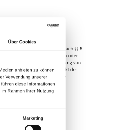
Über Cookies
inen Gesetzen verantwortlich. Nach §§ 8
emde Informationen zu überwachen oder
tfernung oder Sperrung der Nutzung von
ist jedoch erst ab dem Zeitpunkt der
 Medien anbieten zu können
letzungen werden diese Inhalte
hrer Verwendung unserer
 führen diese Informationen
ie im Rahmen Ihrer Nutzung
Marketing